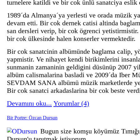
turnelere katildi ve bir cok ünlü sanatciya eslik e
1989´da Almanya´ya yerlesti ve orada müzik y
devam etti. Bir cok dernek catisi altinda bagla
san dersleri verip, bir cok ögrenci yetistirmistir
bir cok ülkesinde halen konserler vermektedir.
Bir cok sanatcinin albümünde baglama calip, y
yapmistir. Ve nihayet kendi birikimlerini insanl
sunmanin zamaninin geldigini düsünüp 2007 yi
albüm calismalarina basladi ve 2009´da Iber M
SEVDAM SANA albümü müzik marketlerde yeri
Bir cok sanatci arkadaslarina bir cok beste verdi
Devamını oku...
Yorumlar (4)
Bir Portre: Özcan Dursun
Bugun size komşu köyümüz Tımığı
Dursun'u tanıtmak istiyorum.