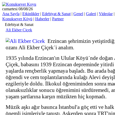
cumartesi 08/08/26
Ana Sayfa
|
Etkinlikler
|
Edebiyat & Sanat
|
Genel
|
Galeri
|
Videolar
Konuksever Köyü
|
Haberler
|
Partner
Edebiyat & Sanat
Ali Ekber Çiçek
Erzincan şehrimizin yetiştirdi
ozanı Ali Ekber Çiçek´i analım.
1935 yılında Erzincan'ın Ulular Köyü´nde doğan 
Çiçek, babasını 1939 Erzincan depreminde yitirdi
yaşlarda rençberlik yapmaya başladı. Bu arada ba
öğrendi ve cem toplantılarında kulağı Alevi deyişl
ezgileriyle doldu. İlkokul öğreniminden sonra ma
olanaksızlıklar sonucu öğrenimini sürdüremedi, a
yaşam şartlarına karşın müzikten hiç kopmadı.
Müzik aşkı ağır basınca İstanbul'a göç etti ve hal
önemli isimleriyle tanıştı. Askerden sonra TRT'nin