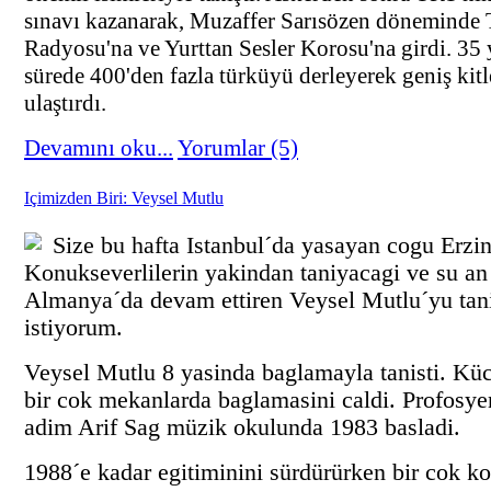
sınavı kazanarak, Muzaffer Sarısözen döneminde
Radyosu'na ve Yurttan Sesler Korosu'na girdi. 35 y
sürede 400'den fazla türküyü derleyerek geniş kitl
ulaştırdı.
Devamını oku...
Yorumlar (5)
Içimizden Biri: Veysel Mutlu
Size bu hafta Istanbul´da yasayan cogu Erzi
Konukseverlilerin yakindan taniyacagi ve su an
Almanya´da devam ettiren Veysel Mutlu´yu tan
istiyorum.
Veysel Mutlu 8 yasinda baglamayla tanisti. Kü
bir cok mekanlarda baglamasini caldi. Profosyen
adim Arif Sag müzik okulunda 1983 basladi.
1988´e kadar egitiminini sürdürürken bir cok k