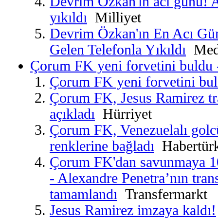
Devrim Özkan'ın acı günü! A
yıkıldı
Milliyet
Devrim Özkan'ın En Acı Gü
Gelen Telefonla Yıkıldı
Medy
Çorum FK yeni forvetini buldu 
Çorum FK yeni forvetini bu
Çorum FK, Jesus Ramirez tra
açıkladı
Hürriyet
Çorum FK, Venezuelalı golcü
renklerine bağladı
Habertür
Çorum FK'dan savunmaya 10
- Alexandre Penetra’nın trans
tamamlandı
Transfermarkt
Jesus Ramirez imzaya kaldı!