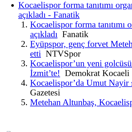
Kocaelispor forma tanıtımı orga
açıkladı - Fanatik
Kocaelispor forma tanıtımı 
açıkladı
Fanatik
Eyüpspor, genç forvet Meteh
etti
NTVSpor
Kocaelispor’un yeni golcüs
İzmit’te!
Demokrat Kocaeli
Kocaelispor’da Umut Nayir s
Gazetesi
Metehan Altunbaş, Kocaelis