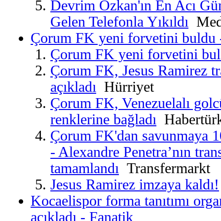
Devrim Özkan'ın En Acı Gü
Gelen Telefonla Yıkıldı
Medy
Çorum FK yeni forvetini buldu 
Çorum FK yeni forvetini bu
Çorum FK, Jesus Ramirez tra
açıkladı
Hürriyet
Çorum FK, Venezuelalı golcü
renklerine bağladı
Habertür
Çorum FK'dan savunmaya 10
- Alexandre Penetra’nın trans
tamamlandı
Transfermarkt
Jesus Ramirez imzaya kaldı!
Kocaelispor forma tanıtımı orga
açıkladı - Fanatik