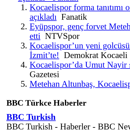
Kocaelispor forma tanıtımı 
açıkladı
Fanatik
Eyüpspor, genç forvet Meteh
etti
NTVSpor
Kocaelispor’un yeni golcüs
İzmit’te!
Demokrat Kocaeli
Kocaelispor’da Umut Nayir s
Gazetesi
Metehan Altunbaş, Kocaelis
BBC Türkce Haberler
BBC Turkish
BBC Turkish - Haberler - BBC Ne