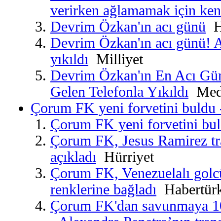
verirken ağlamamak için kend
Devrim Özkan'ın acı günü
Ha
Devrim Özkan'ın acı günü! A
yıkıldı
Milliyet
Devrim Özkan'ın En Acı Gü
Gelen Telefonla Yıkıldı
Medy
Çorum FK yeni forvetini buldu 
Çorum FK yeni forvetini bu
Çorum FK, Jesus Ramirez tra
açıkladı
Hürriyet
Çorum FK, Venezuelalı golcü
renklerine bağladı
Habertür
Çorum FK'dan savunmaya 10