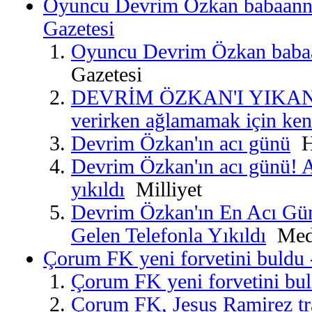
Oyuncu Devrim Özkan babaannes
Gazetesi
Oyuncu Devrim Özkan babaa
Gazetesi
DEVRİM ÖZKAN'I YIKAN 
verirken ağlamamak için kend
Devrim Özkan'ın acı günü
Ha
Devrim Özkan'ın acı günü! A
yıkıldı
Milliyet
Devrim Özkan'ın En Acı Gü
Gelen Telefonla Yıkıldı
Medy
Çorum FK yeni forvetini buldu 
Çorum FK yeni forvetini bu
Çorum FK, Jesus Ramirez tra