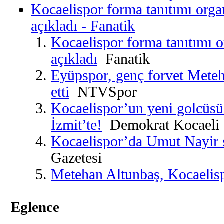
Kocaelispor forma tanıtımı orga
açıkladı - Fanatik
Kocaelispor forma tanıtımı 
açıkladı
Fanatik
Eyüpspor, genç forvet Meteh
etti
NTVSpor
Kocaelispor’un yeni golcüs
İzmit’te!
Demokrat Kocaeli
Kocaelispor’da Umut Nayir s
Gazetesi
Metehan Altunbaş, Kocaelis
Eglence