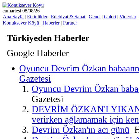
cumartesi 08/08/26
Ana Sayfa
|
Etkinlikler
|
Edebiyat & Sanat
|
Genel
|
Galeri
|
Videolar
Konuksever Köyü
|
Haberler
|
Partner
Türkiyeden Haberler
Google Haberler
Oyuncu Devrim Özkan babaannes
Gazetesi
Oyuncu Devrim Özkan babaa
Gazetesi
DEVRİM ÖZKAN'I YIKAN 
verirken ağlamamak için kend
Devrim Özkan'ın acı günü
Ha