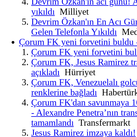
Devrim Özkan'ın acı günü! A
yıkıldı
Milliyet
Devrim Özkan'ın En Acı Gü
Gelen Telefonla Yıkıldı
Medy
Çorum FK yeni forvetini buldu 
Çorum FK yeni forvetini bu
Çorum FK, Jesus Ramirez tra
açıkladı
Hürriyet
Çorum FK, Venezuelalı golcü
renklerine bağladı
Habertür
Çorum FK'dan savunmaya 10
- Alexandre Penetra’nın trans
tamamlandı
Transfermarkt
Jesus Ramirez imzaya kaldı!