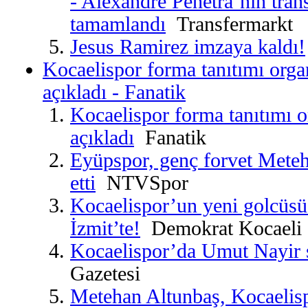
- Alexandre Penetra’nın trans
tamamlandı
Transfermarkt
Jesus Ramirez imzaya kaldı!
Kocaelispor forma tanıtımı orga
açıkladı - Fanatik
Kocaelispor forma tanıtımı 
açıkladı
Fanatik
Eyüpspor, genç forvet Meteh
etti
NTVSpor
Kocaelispor’un yeni golcüs
İzmit’te!
Demokrat Kocaeli
Kocaelispor’da Umut Nayir s
Gazetesi
Metehan Altunbaş, Kocaelis