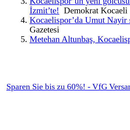
Kocaelispor’un yeni golcüs
İzmit’te!
Demokrat Kocaeli
Kocaelispor’da Umut Nayir s
Gazetesi
Metehan Altunbaş, Kocaelis
Sparen Sie bis zu 60%! - VfG Vers