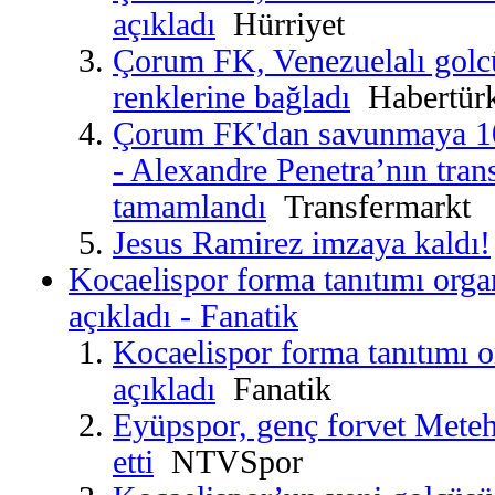
açıkladı
Hürriyet
Çorum FK, Venezuelalı golcü
renklerine bağladı
Habertür
Çorum FK'dan savunmaya 10
- Alexandre Penetra’nın trans
tamamlandı
Transfermarkt
Jesus Ramirez imzaya kaldı!
Kocaelispor forma tanıtımı orga
açıkladı - Fanatik
Kocaelispor forma tanıtımı 
açıkladı
Fanatik
Eyüpspor, genç forvet Meteh
etti
NTVSpor