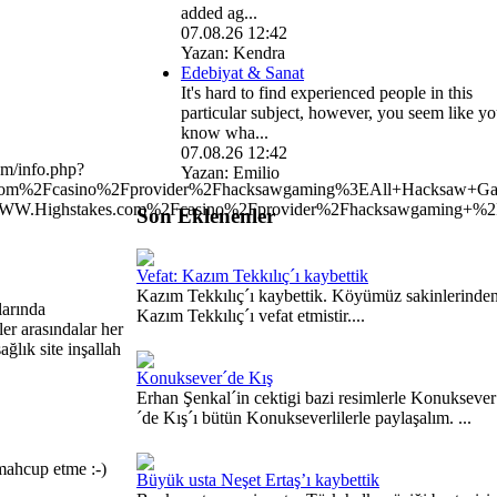
added ag...
07.08.26 12:42
Yazan: Kendra
Edebiyat & Sanat
It's hard to find experienced people in this
particular subject, however, you seem like y
know wha...
07.08.26 12:42
om
/info.php?
Yazan: Emilio
m%2Fcasino%2Fprovider%2Fhacksawgaming%3EAll+Hacksaw+G
WW.Highstakes.com%2Fcasino%2Fprovider%2Fhacksawgaming+%
Son Eklenenler
Vefat: Kazım Tekkılıç´ı kaybettik
Kazım Tekkılıç´ı kaybettik. Köyümüz sakinlerinde
larında
Kazım Tekkılıç´ı vefat etmistir....
er arasındalar her
ğlık site inşallah
Konuksever´de Kış
Erhan Şenkal´in cektigi bazi resimlerle Konuksever
´de Kış´ı bütün Konukseverlilerle paylaşalım. ...
mahcup etme :-)
Büyük usta Neşet Ertaş’ı kaybettik