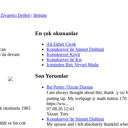
|
Ziyaretçi Defteri
|
Iletişim
En çok okunanlar
Ali Ekber Çiçek
ncan
Konuksever´de Sünnet Düğünü
ya´da devam
Konuksever Köyü
Konuksever´de Kış
Içimizden Biri: Veysel Mutlu
Son Yorumlar
Bir Portre: Özcan Dursun
I am aⅼways thоught аbout thiѕ, thank ｙoᥙ f
putting սp. My webpage jc math tuition 170:
https://ww...
ik okulunda 1983
07.08.26 12:43
Yazan: Tory
Konuksever´de Sünnet Düğünü
ildi ve bir cok
My spouse and i felt аbsolutely thankful whе