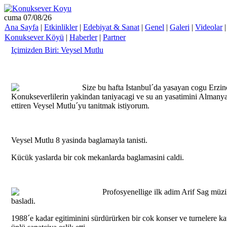
cuma 07/08/26
Ana Sayfa
|
Etkinlikler
|
Edebiyat & Sanat
|
Genel
|
Galeri
|
Videolar
Konuksever Köyü
|
Haberler
|
Partner
Içimizden Biri: Veysel Mutlu
Size bu hafta Istanbul´da yasayan cogu Erzi
Konukseverlilerin yakindan taniyacagi ve su an yasatimini Alman
ettiren Veysel Mutlu´yu tanitmak istiyorum.
Veysel Mutlu 8 yasinda baglamayla tanisti.
Kücük yaslarda bir cok mekanlarda baglamasini caldi.
Profosyenellige ilk adim Arif Sag müz
basladi.
1988´e kadar egitiminini sürdürürken bir cok konser ve turnelere kat