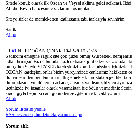
Sitede konuk olarak ilk Özcan ve Veysel aklima geldi acikcasi. Ikis
Abidin Beyin bahcesinde sazlarini kusandilar.
Siteye sizler de memleketten katilirsaniz tabi fazlasiyla sevinirim.
Sadik
Alıntı
+1
#1
NURDOĞAN ÇINAK
10-12-2010 21:45
Sadıkcım emeğine sağlık site çok ğüzel olmuş Gurbetteki hemşehrile
adlandırmışsın Bizde buradan sizlere hasret gurbetteyiz siz oradan b
buluşalım Sitede VEYSEL kardeşimizi konuk etmişsiniz içimizden b
ÖZCAN kardeşimi onlar bizim yüreyimizde çanlarımız hakikaten on
dönemlerinden beri tanırım müthiş emekle bu noktalara geldiler tabi
durumdasın aynı dönemin arkadaşlarısını
z yanlışınız bizden ayrı u
üçünüzde iyi insanlar olarak yaşamaktan hiç ödün vermediniz Senin 
aracılığıyla hepinizi canı ğönülden sevğilerimle kucaklıyorum
Alıntı
Yorum listesini yenile
RSS beslemesi, bu iletideki yorumlar için
Yorum ekle