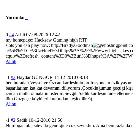
Yorumlar
0
#4
Ashli
07-08-2026 12:42
my homepage: Hacksaw Gaming high RTP
slots you can play now: http://
Brady.Goodman
ehostingpoint.c
a%5B%5D=%3Ca+href%3Dhttps%3A%2F%2Fwww.highstakes.co
equiv%3Drefresh+content%3D0%3Burl%3Dhttps%3A%2F%2FW
Alıntı
-1
#3
Haydar GÜNGÖR
14-12-2010 08:13
ben buradan Veysel ve Özcan kardeşimin profosyonel müzik yaşam
başarılarının kat kat devamını diliyorum .Çocukluğumun geçtiği kişil
zaman mutlu olmalarını isterim.Sevgili Sadık kardeşiminde ellerine sa
tüm Guzgeçe köylüleri tarafından keşfedilir :))
Alıntı
-1
#2
Sadik
10-12-2010 21:56
Nurdogan abi, siteyi begendigine cok sevindim. Ama beni fazla da 