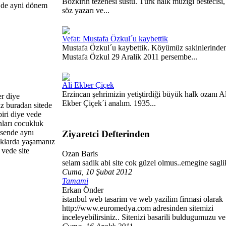
Bozkırın tezenesi sustu. Türk halk müziği bestecisi,
i de ayni dönem
söz yazarı ve...
Vefat: Mustafa Özkul´u kaybettik
Mustafa Özkul´u kaybettik. Köyümüz sakinlerinde
Mustafa Özkul 29 Aralik 2011 persembe...
Ali Ekber Çiçek
Erzincan şehrimizin yetiştirdiği büyük halk ozanı Al
r diye
Ekber Çiçek´i analım. 1935...
iz buradan sitede
iri diye vede
ları cocukluk
 sende aynı
Ziyaretci Defterinden
zaklarda yaşamanız
vede site
Ozan Baris
selam sadik abi site cok güzel olmus..emegine sagli
Cuma, 10 Şubat 2012
Tamami
Erkan Önder
istanbul web tasarim ve web yazilim firmasi olarak
http://www.euromedya.com adresinden sitemizi
inceleyebilirsiniz.. Sitenizi basarili buldugumuzu ve 