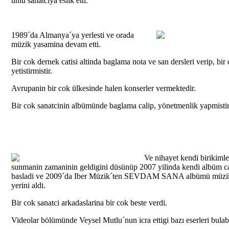
ünlü sanatciya eslik etti.
1989´da Almanya´ya yerlesti ve orada
müzik yasamina devam etti.
Bir cok dernek catisi altinda baglama nota ve san dersleri verip, bir
yetistirmistir.
Avrupanin bir cok ülkesinde halen konserler vermektedir.
Bir cok sanatcinin albümünde baglama calip, yönetmenlik yapmistir
Ve nihayet kendi birikimle
sunmanin zamaninin geldigini düsünüp 2007 yilinda kendi albüm ca
basladi ve 2009´da Iber Müzik´ten SEVDAM SANA albümü müzik
yerini aldi.
Bir cok sanatci arkadaslarina bir cok beste verdi.
Videolar bölümünde Veysel Mutlu´nun icra ettigi bazı eserleri bulabi