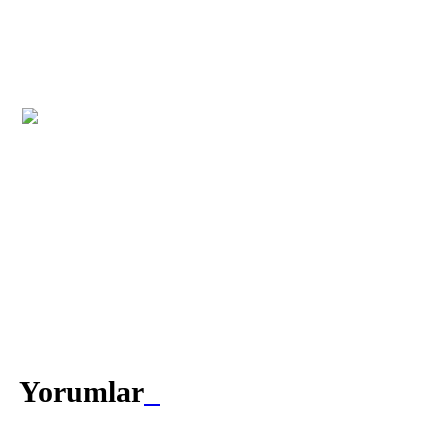
Yorumlar