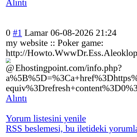
Alıntı
0
#1
Lamar
06-08-2026 21:24
my website :: Poker game:
http://Howto.WwwDr.Ess.Aleokl
Ehostingpoint.com
/info.php?
a%5B%5D=%3Ca+href%3Dhttps%
equiv%3Drefresh+content%3D0
Alıntı
Yorum listesini yenile
RSS beslemesi, bu iletideki yorumla