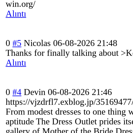
win.org/
Alıntı
0
#5
Nicolas
06-08-2026 21:48
Thanks for finally talking about 
Alıntı
0
#4
Devin
06-08-2026 21:46
https://vjzdrfl7.exblog.jp/35169477
From modest dresses to one thing w
aptitude The Dress Outlet prides its
gallery of Mother of the Bride Dres