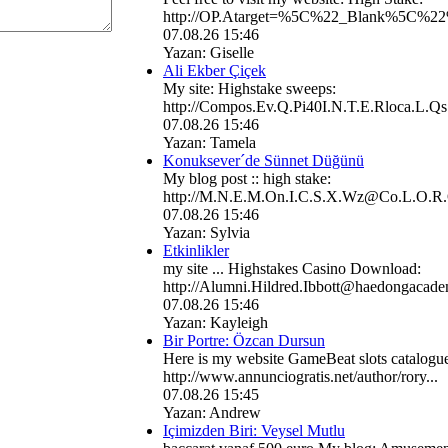
http://OP.Atarget=%5C%22_Blank%5C%22%2
07.08.26 15:46
Yazan: Giselle
Ali Ekber Çiçek
My site: Highstake sweeps:
http://Compos.Ev.Q.Pi40I.N.T.E.Rloca.L.Q
07.08.26 15:46
Yazan: Tamela
Konuksever´de Sünnet Düğünü
My blog post :: high stake:
http://M.N.E.M.On.I.C.S.X.Wz@Co.L.O.R.O
07.08.26 15:46
Yazan: Sylvia
Etkinlikler
my site ... Highstakes Casino Download:
http://Alumni.Hildred.Ibbott@haedongacadem
07.08.26 15:46
Yazan: Kayleigh
Bir Portre: Özcan Dursun
Here is my website GameBeat slots catalogue
http://www.annunciogratis.net/author/rory...
07.08.26 15:45
Yazan: Andrew
Içimizden Biri: Veysel Mutlu