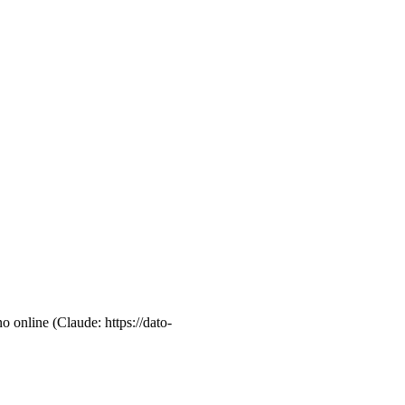
 online (Claude: https://dato-