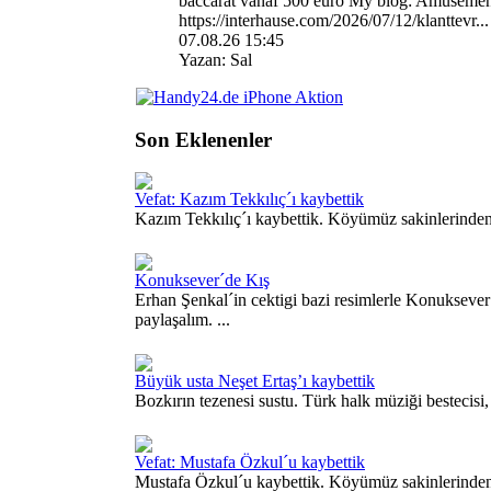
baccarat vanaf 500 euro My blog: Amusement
https://interhause.com/2026/07/12/klanttevr...
07.08.26 15:45
Yazan: Sal
Son Eklenenler
Vefat: Kazım Tekkılıç´ı kaybettik
Kazım Tekkılıç´ı kaybettik. Köyümüz sakinlerinden K
Konuksever´de Kış
Erhan Şenkal´in cektigi bazi resimlerle Konuksever
paylaşalım. ...
Büyük usta Neşet Ertaş’ı kaybettik
Bozkırın tezenesi sustu. Türk halk müziği bestecisi, 
Vefat: Mustafa Özkul´u kaybettik
Mustafa Özkul´u kaybettik. Köyümüz sakinlerinde