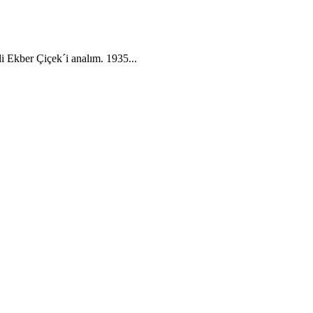
li Ekber Çiçek´i analım. 1935...