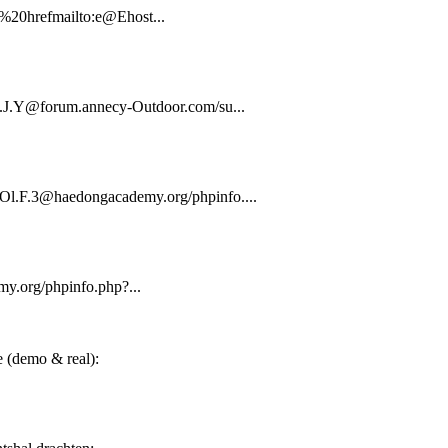
0hrefmailto:e@Ehost...
s.J.Y@forum.annecy-Outdoor.com/su...
l.F.3@haedongacademy.org/phpinfo....
y.org/phpinfo.php?...
 (demo & real):