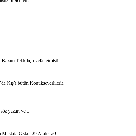
shal drachten:
azım Tekkılıç´ı vefat etmistir....
´de Kış´ı bütün Konukseverlilerle
söz yazarı ve...
n Mustafa Özkul 29 Aralik 2011