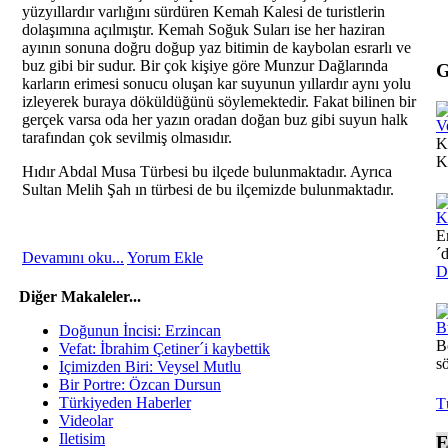
yüzyıllardır varlığını sürdüren Kemah Kalesi de turistlerin
dolaşımına açılmıştır. Kemah Soğuk Suları ise her haziran
ayının sonuna doğru doğup yaz bitimin de kaybolan esrarlı ve
buz gibi bir sudur. Bir çok kişiye göre Munzur Dağlarında
G
karların erimesi sonucu oluşan kar suyunun yıllardır aynı yolu
izleyerek buraya döküldüğünü söylemektedir. Fakat bilinen bir
gerçek varsa oda her yazın oradan doğan buz gibi suyun halk
V
tarafından çok sevilmiş olmasıdır.
K
Ka
Hıdır Abdal Musa Türbesi bu ilçede bulunmaktadır. Ayrıca
Sultan Melih Şah ın türbesi de bu ilçemizde bulunmaktadır.
K
E
´
Devamını oku...
Yorum Ekle
D
Diğer Makaleler...
B
Doğunun İncisi: Erzincan
B
Vefat: İbrahim Çetiner´i kaybettik
s
Içimizden Biri: Veysel Mutlu
Bir Portre: Özcan Dursun
Türkiyeden Haberler
T
Videolar
Iletisim
E