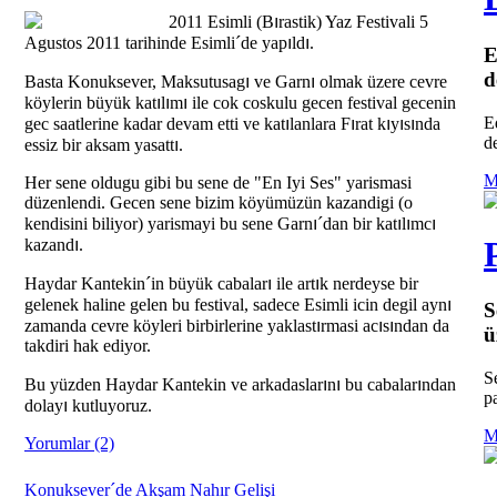
ı
2011 Esimli (B
rastik) Yaz Festivali 5
ı
ı
Agustos 2011 tarihinde Esimli´de yap
ld
.
E
d
ı
ı
Basta Konuksever, Maksutusag
ve Garn
olmak üzere cevre
ı
ı
ı
köylerin büyük kat
l
m
ile cok coskulu gecen festival gecenin
E
ı
ı
ı
ı
ı
gec saatlerine kadar devam etti ve kat
lanlara F
rat k
y
s
nda
d
ı
essiz bir aksam yasatt
.
M
Her sene oldugu gibi bu sene de "En Iyi Ses" yarismasi
düzenlendi. Gecen sene bizim köyümüzün kazandigi (o
ı
ı
ı
ı
kendisini biliyor) yarismayi bu sene Garn
´dan bir kat
l
mc
ı
kazand
.
ı
ı
Haydar Kantekin´in büyük cabalar
ile art
k nerdeyse bir
ı
gelenek haline gelen bu festival, sadece Esimli icin degil ayn
S
ı
ı
ı
zamanda cevre köyleri birbirlerine yaklast
rmasi ac
s
ndan da
ü
takdiri hak ediyor.
S
ı
ı
ı
Bu yüzden Haydar Kantekin ve arkadaslar
n
bu cabalar
ndan
pa
ı
dolay
kutluyoruz.
M
Yorumlar (2)
Konuksever´de Akşam Nahır Gelişi