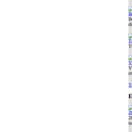
Il
I
d
T
T
V
V
et
T
E
2
2
t