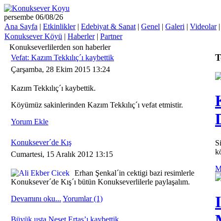
persembe 06/08/26
Ana Sayfa
|
Etkinlikler
|
Edebiyat & Sanat
|
Genel
|
Galeri
|
Videolar
Konuksever Köyü
|
Haberler
|
Partner
Konukseverlilerden son haberler
T
Vefat: Kazım Tekkılıç´ı kaybettik
Çarşamba, 28 Ekim 2015 13:24
Kazım Tekkılıç´ı kaybettik.
Köyümüz sakinlerinden Kazım Tekkılıç´ı vefat etmistir.
Yorum Ekle
Konuksever´de Kış
S
k
Cumartesi, 15 Aralık 2012 13:15
M
Erhan Şenkal´in cektigi bazi resimlerle
Konuksever´de Kış´ı bütün Konukseverlilerle paylaşalım.
Devamını oku...
Yorumlar (1)
Büyük usta Neşet Ertaş’ı kaybettik