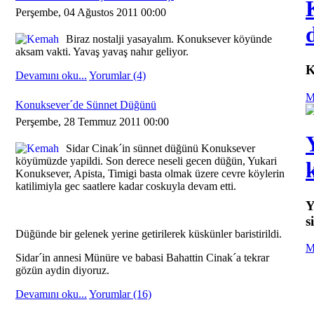
Perşembe, 04 Ağustos 2011 00:00
Biraz nostalji yasayalım. Konuksever köyünde
aksam vakti. Yavaş yavaş nahır geliyor.
K
Devamını oku...
Yorumlar (4)
M
Konuksever´de Sünnet Düğünü
Perşembe, 28 Temmuz 2011 00:00
Sidar Cinak´in sünnet düğünü Konuksever
köyümüzde yapildi. Son derece neseli gecen düğün, Yukari
Konuksever, Apista, Timigi basta olmak üzere cevre köylerin
katilimiyla gec saatlere kadar coskuyla devam etti.
Y
s
Düğünde bir gelenek yerine getirilerek küskünler baristirildi.
M
Sidar´in annesi Münüre ve babasi Bahattin Cinak´a tekrar
gözün aydin diyoruz.
Devamını oku...
Yorumlar (16)