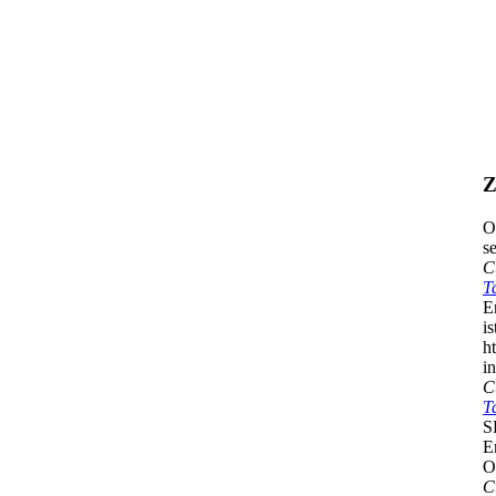
Z
O
s
C
T
E
i
h
in
C
T
S
E
O
C