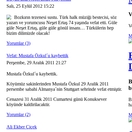
Salı, 25 Eylül 2012 15:22
V
Bozkırın tezenesi sustu. Türk halk müziği bestecisi, söz
yazarı ve yorumcusu Neşet Ertaş 74 yaşında vefat etti. Güle
V
güle Neşet Ertaş, güle güle gönül insanı… Türkülerin hep
bizim dilimizde olacak!
M
Yorumlar (3)
Vefat: Mustafa Özkul´u kaybettik
Perşembe, 29 Aralık 2011 21:27
Mustafa Özkul´u kaybettik.
B
Köyümüz sakinlerinden Mustafa Özkul 29 Aralik 2011
b
persembe sabahi Almanya´nin Stuttgart sehrinde vefat etmiştir.
Cenazesi 31 Aralik 2011 Cumartesi günü Konuksever
B
köyünde kaldirilacaktir.
ha
Yorumlar (2)
M
Ali Ekber Çiçek