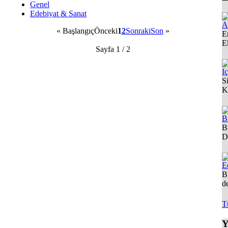
Genel
Edebiyat & Sanat
A
«
Başlangıç
Önceki
1
2
Sonraki
Son
»
E
E
Sayfa 1 / 2
I
S
K
B
B
D
E
B
d
T
Y