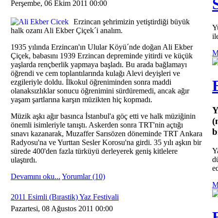
Perşembe, 06 Ekim 2011 00:00
Erzincan şehrimizin yetiştirdiği büyük
Y
halk ozanı Ali Ekber Çiçek´i analım.
i
1935 yılında Erzincan'ın Ulular Köyü´nde doğan Ali Ekber
M
Çiçek, babasını 1939 Erzincan depreminde yitirdi ve küçük
yaşlarda rençberlik yapmaya başladı. Bu arada bağlamayı
öğrendi ve cem toplantılarında kulağı Alevi deyişleri ve
ezgileriyle doldu. İlkokul öğreniminden sonra maddi
olanaksızlıklar sonucu öğrenimini sürdüremedi, ancak ağır
yaşam şartlarına karşın müzikten hiç kopmadı.
Y
Müzik aşkı ağır basınca İstanbul'a göç etti ve halk müziğinin
(
önemli isimleriyle tanıştı. Askerden sonra TRT'nin açtığı
b
sınavı kazanarak, Muzaffer Sarısözen döneminde TRT Ankara
Radyosu'na ve Yurttan Sesler Korosu'na girdi. 35 yılı aşkın bir
Y
sürede 400'den fazla türküyü derleyerek geniş kitlelere
d
ulaştırdı.
ed
Devamını oku...
Yorumlar (10)
M
2011 Esimli (Bırastik) Yaz Festivali
Pazartesi, 08 Ağustos 2011 00:00