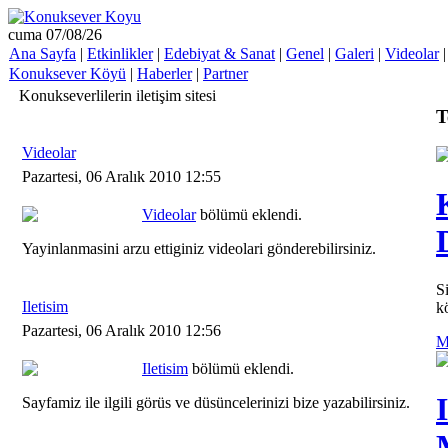
cuma 07/08/26
Ana Sayfa
|
Etkinlikler
|
Edebiyat & Sanat
|
Genel
|
Galeri
|
Videolar
Konuksever Köyü
|
Haberler
|
Partner
Konukseverlilerin iletişim sitesi
T
Videolar
Pazartesi, 06 Aralık 2010 12:55
Videolar
bölümü eklendi.
Yayinlanmasini arzu ettiginiz videolari gönderebilirsiniz.
S
Iletisim
k
Pazartesi, 06 Aralık 2010 12:56
M
Iletisim
bölümü eklendi.
Sayfamiz ile ilgili görüs ve düsüncelerinizi bize yazabilirsiniz.