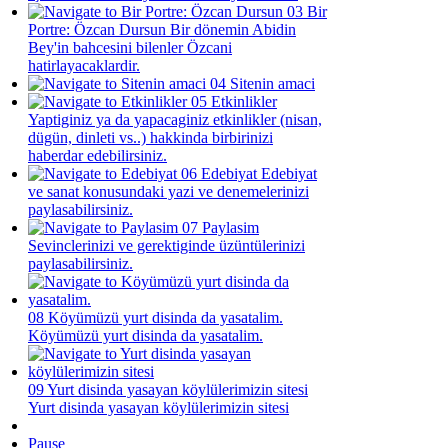
03
Bir
Portre: Özcan Dursun
Bir dönemin Abidin
Bey'in bahcesini bilenler Özcani
hatirlayacaklardir.
04
Sitenin amaci
05
Etkinlikler
Yaptiginiz ya da yapacaginiz etkinlikler (nisan,
dügün, dinleti vs..) hakkinda birbirinizi
haberdar edebilirsiniz.
06
Edebiyat
Edebiyat
ve sanat konusundaki yazi ve denemelerinizi
paylasabilirsiniz.
07
Paylasim
Sevinclerinizi ve gerektiginde üzüntülerinizi
paylasabilirsiniz.
08
Köyümüzü yurt disinda da yasatalim.
Köyümüzü yurt disinda da yasatalim.
09
Yurt disinda yasayan köylülerimizin sitesi
Yurt disinda yasayan köylülerimizin sitesi
Pause