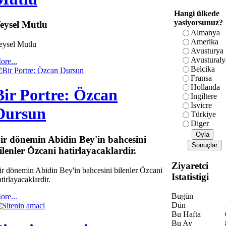
Hangi ülkede
yasiyorsunuz?
eysel Mutlu
Almanya
Amerika
eysel Mutlu
Avusturya
Avusturaly
ore...
Belcika
Fransa
Hollanda
Bir Portre: Özcan
Ingiltere
Isvicre
Dursun
Türkiye
Diger
ir dönemin Abidin Bey'in bahcesini
ilenler Özcani hatirlayacaklardir.
Ziyaretci
ir dönemin Abidin Bey'in bahcesini bilenler Özcani
Istatistigi
tirlayacaklardir.
Bugün
ore...
Dün
Bu Hafta
Bu Ay