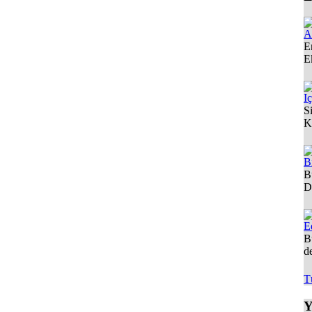
A
E
E
I
S
K
B
B
D
E
B
d
T
Y