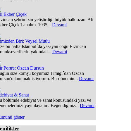
li Ekber Çiçek
rzincan şehrimizin yetiştirdiği büyük halk ozanı Ali
kber Çiçek´i analım. 1935...
Devami
çimizden Biri: Veysel Mutlu
ize bu hafta Istanbul´da yasayan cogu Erzincan
onukseverlilerin yakindan...
Devami
ir Portre: Özcan Dursun
ugun size komşu köyümüz Tımığı´dan Özcan
ursun'u tanıtmak istiyorum. Bir dönemin...
Devami
debiyat & Sanat
u bölümde edebiyat ve sanat konusundaki yazi ve
enemelerinizi yayinlayalim. Begendiginiz...
Devami
ümünü göster
enilikler