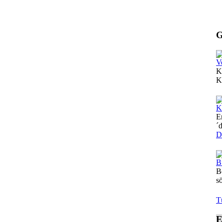
G
V
K
Ka
K
E
´
D
B
B
s
T
E