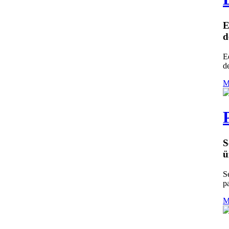
E
d
E
d
M
S
ü
S
pa
M