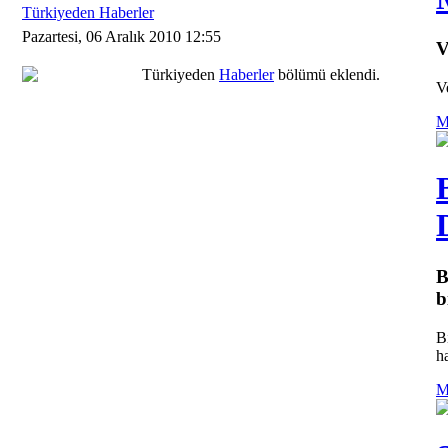
Türkiyeden Haberler
Pazartesi, 06 Aralık 2010 12:55
V
Türkiyeden
Haberler
bölümü eklendi.
V
M
B
b
B
ha
M