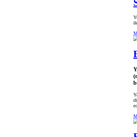
Y
i
M
Y
(
b
Y
d
ed
M