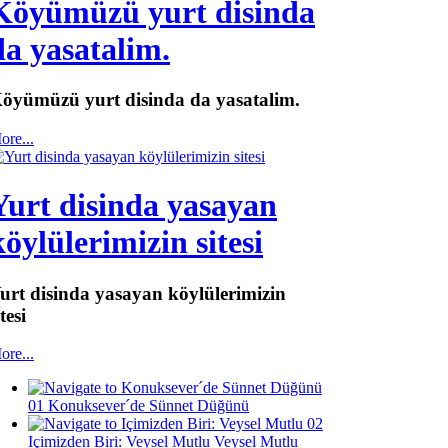
Köyümüzü yurt disinda
da yasatalim.
öyümüzü yurt disinda da yasatalim.
ore...
Yurt disinda yasayan
köylülerimizin sitesi
urt disinda yasayan köylülerimizin
itesi
ore...
01
Konuksever´de Sünnet Düğünü
02
Içimizden Biri: Veysel Mutlu
Veysel Mutlu