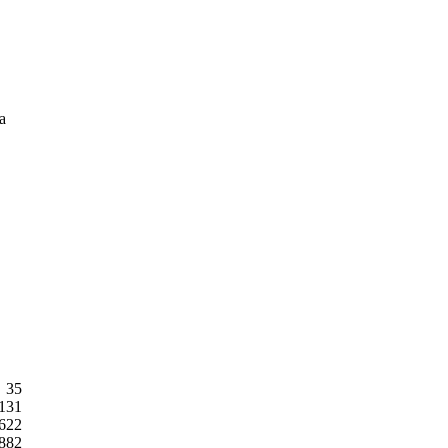
a
35
131
622
882