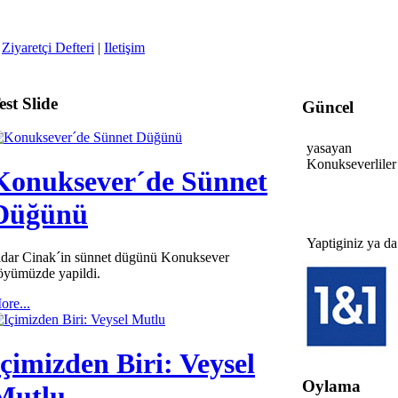
|
Ziyaretçi Defteri
|
Iletişim
Yurtdisinda
yasayan
Konukseverliler
est Slide
Güncel
Yaptiginiz ya da
Konuksever´de Sünnet
yapacaginiz
etkinlikler (nisa
Düğünü
dügün, dinleti vs
hakkinda
birbirinizi haber
idar Cinak´in sünnet dügünü Konuksever
edebilirsiniz.
öyümüzde yapildi.
ore...
Içimizden Biri: Veysel
Oylama
Mutlu