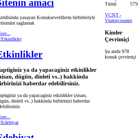
Sitenin amaci
Tümü
575
VCNT -
urtdisinda yasayan Konukseverlilerin birbirleriyle
Visitorcounter
letisimini saglamak
Kimler
ore...
Çevrimiçi
Şu anda 978
Etkinlikler
konuk çevrimiçi
aptiginiz ya da yapacaginiz etkinlikler
nisan, dügün, dinleti vs..) hakkinda
irbirinizi haberdar edebilirsiniz.
aptiginiz ya da yapacaginiz etkinlikler (nisan,
ügün, dinleti vs..) hakkinda birbirinizi haberdar
ebilirsiniz.
ore...
Edebiyat