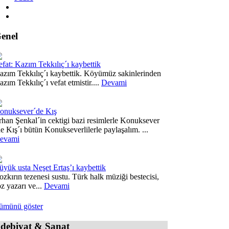
enel
efat: Kazım Tekkılıç´ı kaybettik
azım Tekkılıç´ı kaybettik. Köyümüz sakinlerinden
zım Tekkılıç´ı vefat etmistir....
Devami
onuksever´de Kış
rhan Şenkal´in cektigi bazi resimlerle Konuksever
de Kış´ı bütün Konukseverlilerle paylaşalım. ...
evami
üyük usta Neşet Ertaş’ı kaybettik
ozkırın tezenesi sustu. Türk halk müziği bestecisi,
öz yazarı ve...
Devami
ümünü göster
debiyat & Sanat