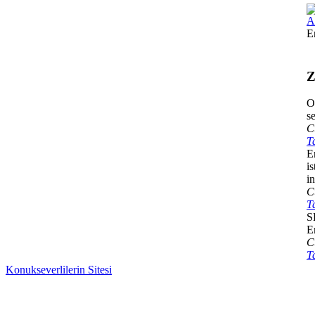
A
E
Z
O
s
C
T
E
i
in
C
T
S
E
C
T
Konukseverlilerin Sitesi