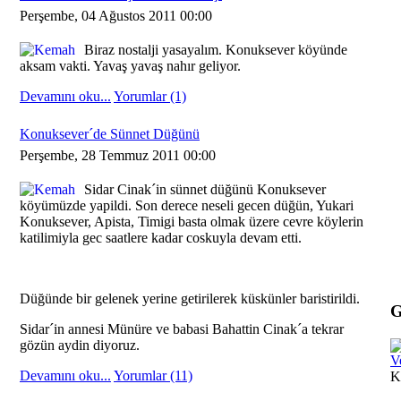
Perşembe, 04 Ağustos 2011 00:00
Biraz nostalji yasayalım. Konuksever köyünde
aksam vakti. Yavaş yavaş nahır geliyor.
Devamını oku...
Yorumlar (1)
Konuksever´de Sünnet Düğünü
Perşembe, 28 Temmuz 2011 00:00
Sidar Cinak´in sünnet düğünü Konuksever
köyümüzde yapildi. Son derece neseli gecen düğün, Yukari
Konuksever, Apista, Timigi basta olmak üzere cevre köylerin
katilimiyla gec saatlere kadar coskuyla devam etti.
Düğünde bir gelenek yerine getirilerek küskünler baristirildi.
G
Sidar´in annesi Münüre ve babasi Bahattin Cinak´a tekrar
gözün aydin diyoruz.
V
Devamını oku...
Yorumlar (11)
K