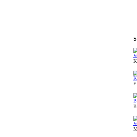
S
V
K
K
E
B
B
V
M