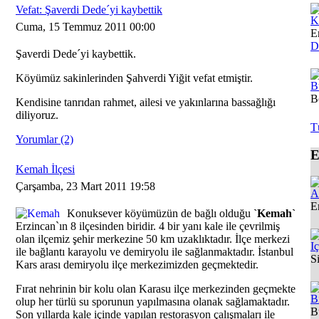
Vefat: Şaverdi Dede´yi kaybettik
K
Cuma, 15 Temmuz 2011 00:00
E
D
Şaverdi Dede´yi kaybettik.
Köyümüz sakinlerinden Şahverdi Yiğit vefat etmiştir.
B
B
Kendisine tanrıdan rahmet, ailesi ve yakınlarına bassağlığı
diliyoruz.
T
Yorumlar (2)
E
Kemah İlçesi
Çarşamba, 23 Mart 2011 19:58
A
E
Konuksever köyümüzün de bağlı olduğu
`Kemah`
Erzincan`ın 8 ilçesinden biridir. 4 bir yanı kale ile çevrilmiş
olan ilçemiz şehir merkezine 50 km uzaklıktadır. İlçe merkezi
I
ile bağlantı karayolu ve demiryolu ile sağlanmaktadır. İstanbul
S
Kars arası demiryolu ilçe merkezimizden geçmektedir.
Fırat nehrinin bir kolu olan Karasu ilçe merkezinden geçmekte
B
olup her türlü su sporunun yapılmasına olanak sağlamaktadır.
B
Son yıllarda kale içinde yapılan restorasyon çalışmaları ile