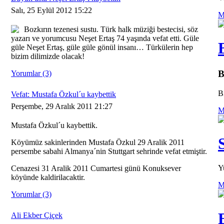
Salı, 25 Eylül 2012 15:22
M
Bozkırın tezenesi sustu. Türk halk müziği bestecisi, söz
yazarı ve yorumcusu Neşet Ertaş 74 yaşında vefat etti. Güle
güle Neşet Ertaş, güle güle gönül insanı… Türkülerin hep
bizim dilimizde olacak!
B
Yorumlar (3)
B
Vefat: Mustafa Özkul´u kaybettik
Perşembe, 29 Aralık 2011 21:27
M
Mustafa Özkul´u kaybettik.
Köyümüz sakinlerinden Mustafa Özkul 29 Aralik 2011
persembe sabahi Almanya´nin Stuttgart sehrinde vefat etmiştir.
Y
Cenazesi 31 Aralik 2011 Cumartesi günü Konuksever
köyünde kaldirilacaktir.
M
Yorumlar (3)
Ali Ekber Çiçek