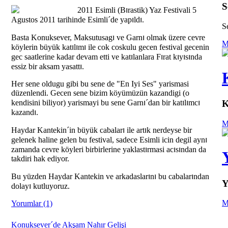
S
ı
2011 Esimli (B
rastik) Yaz Festivali 5
ı
ı
Agustos 2011 tarihinde Esimli´de yap
ld
.
S
ı
ı
Basta Konuksever, Maksutusag
ve Garn
olmak üzere cevre
M
ı
ı
ı
köylerin büyük kat
l
m
ile cok coskulu gecen festival gecenin
ı
ı
ı
ı
ı
gec saatlerine kadar devam etti ve kat
lanlara F
rat k
y
s
nda
ı
essiz bir aksam yasatt
.
Her sene oldugu gibi bu sene de "En Iyi Ses" yarismasi
düzenlendi. Gecen sene bizim köyümüzün kazandigi (o
ı
ı
ı
ı
kendisini biliyor) yarismayi bu sene Garn
´dan bir kat
l
mc
K
ı
kazand
.
M
ı
ı
Haydar Kantekin´in büyük cabalar
ile art
k nerdeyse bir
ı
gelenek haline gelen bu festival, sadece Esimli icin degil ayn
ı
ı
ı
zamanda cevre köyleri birbirlerine yaklast
rmasi ac
s
ndan da
takdiri hak ediyor.
ı
ı
ı
Bu yüzden Haydar Kantekin ve arkadaslar
n
bu cabalar
ndan
Y
ı
dolay
kutluyoruz.
M
Yorumlar (1)
Konuksever´de Akşam Nahır Gelişi