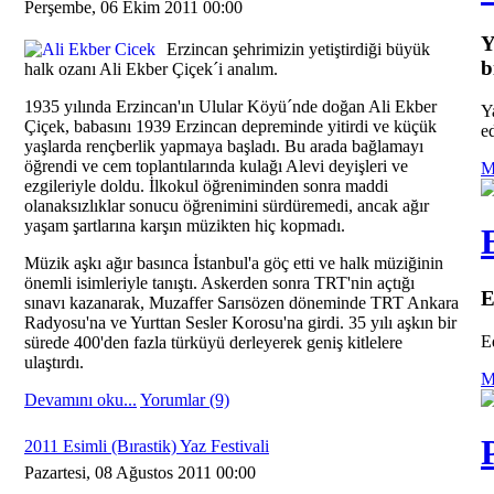
Perşembe, 06 Ekim 2011 00:00
Y
Erzincan şehrimizin yetiştirdiği büyük
b
halk ozanı Ali Ekber Çiçek´i analım.
1935 yılında Erzincan'ın Ulular Köyü´nde doğan Ali Ekber
Y
Çiçek, babasını 1939 Erzincan depreminde yitirdi ve küçük
ed
yaşlarda rençberlik yapmaya başladı. Bu arada bağlamayı
öğrendi ve cem toplantılarında kulağı Alevi deyişleri ve
M
ezgileriyle doldu. İlkokul öğreniminden sonra maddi
olanaksızlıklar sonucu öğrenimini sürdüremedi, ancak ağır
yaşam şartlarına karşın müzikten hiç kopmadı.
Müzik aşkı ağır basınca İstanbul'a göç etti ve halk müziğinin
önemli isimleriyle tanıştı. Askerden sonra TRT'nin açtığı
E
sınavı kazanarak, Muzaffer Sarısözen döneminde TRT Ankara
Radyosu'na ve Yurttan Sesler Korosu'na girdi. 35 yılı aşkın bir
E
sürede 400'den fazla türküyü derleyerek geniş kitlelere
ulaştırdı.
M
Devamını oku...
Yorumlar (9)
2011 Esimli (Bırastik) Yaz Festivali
Pazartesi, 08 Ağustos 2011 00:00