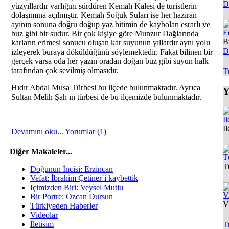
D
yüzyıllardır varlığını sürdüren Kemah Kalesi de turistlerin
dolaşımına açılmıştır. Kemah Soğuk Suları ise her haziran
ayının sonuna doğru doğup yaz bitimin de kaybolan esrarlı ve
E
buz gibi bir sudur. Bir çok kişiye göre Munzur Dağlarında
B
karların erimesi sonucu oluşan kar suyunun yıllardır aynı yolu
D
izleyerek buraya döküldüğünü söylemektedir. Fakat bilinen bir
gerçek varsa oda her yazın oradan doğan buz gibi suyun halk
tarafından çok sevilmiş olmasıdır.
T
Hıdır Abdal Musa Türbesi bu ilçede bulunmaktadır. Ayrıca
Y
Sultan Melih Şah ın türbesi de bu ilçemizde bulunmaktadır.
Il
I
Devamını oku...
Yorumlar (1)
Diğer Makaleler...
T
T
Doğunun İncisi: Erzincan
Vefat: İbrahim Çetiner´i kaybettik
Içimizden Biri: Veysel Mutlu
V
Bir Portre: Özcan Dursun
V
Türkiyeden Haberler
Videolar
Iletisim
T