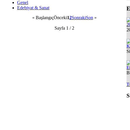
Genel
Edebiyat & Sanat
E
«
Başlangıç
Önceki
1
2
Sonraki
Son
»
2
Sayfa 1 / 2
2
K
S
Et
B
T
S