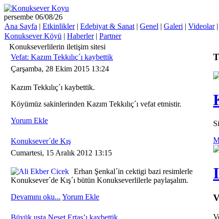
persembe 06/08/26
Ana Sayfa
|
Etkinlikler
|
Edebiyat & Sanat
|
Genel
|
Galeri
|
Videolar
Konuksever Köyü
|
Haberler
|
Partner
Konukseverlilerin iletişim sitesi
T
Vefat: Kazım Tekkılıç´ı kaybettik
Çarşamba, 28 Ekim 2015 13:24
Kazım Tekkılıç´ı kaybettik.
Köyümüz sakinlerinden Kazım Tekkılıç´ı vefat etmistir.
Yorum Ekle
S
M
Konuksever´de Kış
Cumartesi, 15 Aralık 2012 13:15
Erhan Şenkal´in cektigi bazi resimlerle
Konuksever´de Kış´ı bütün Konukseverlilerle paylaşalım.
Devamını oku...
Yorum Ekle
V
V
Büyük usta Neşet Ertaş’ı kaybettik