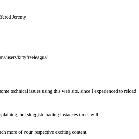
ffered Jeremy
ms/users/kittyfreeleagus/
me technical issues usіng this web site, ѕince I experienced to reload
aining, but sluggish loading instances tіmes ᴡill
h more of ʏouг respective exciting ϲontent.