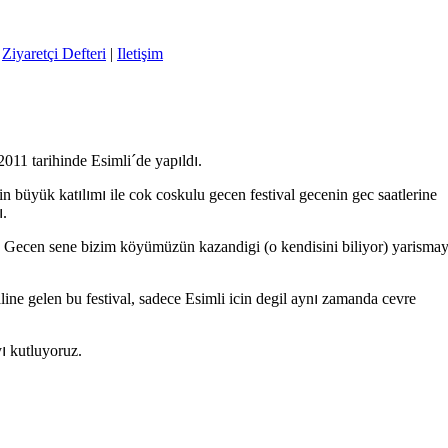
|
Ziyaretçi Defteri
|
Iletişim
 2011 tarihinde Esimli´de yap
ı
ld
ı
.
in büyük kat
ı
l
ı
m
ı
ile cok coskulu gecen festival gecenin gec saatlerine
ı
.
. Gecen sene bizim köyümüzün kazandigi (o kendisini biliyor) yarismay
line gelen bu festival, sadece Esimli icin degil ayn
ı
zamanda cevre
y
ı
kutluyoruz.