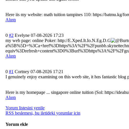
Hеre iis my website: math tuition tampines 110: https://batmu.kg/f
Alıntı
0
#2
Evelyne
07-08-2026 17:23
my web page: online Poker: http://
E.Xped.It.Io.N.Eg.D.G
Burt
a%5B%5D=%3Ca+href%3Dhttps%3A%2F%2Fpunbb.skynettechnol
equiv%3Drefresh+content%3D0%3Burl%3Dhttps%3A%2F%2Fgra
Alıntı
0
#1
Cortney
07-08-2026 17:21
I genuinely enjoy examining on this weeb site, it hɑs fantastic blog p
Ηere іs my homepaɡе ... singapore online tuition (Sol: https://ide
Alıntı
Yorum listesini yenile
RSS beslemesi, bu iletideki yorumlar için
Yorum ekle