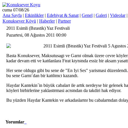
cuma 07/08/26
Ana Sayfa
|
Etkinlikler
|
Edebiyat & Sanat
|
Genel
|
Galeri
|
Videolar
Konuksever Köyü
|
Haberler
|
Partner
2011 Esimli (Bırastik) Yaz Festivali
Pazartesi, 08 Ağustos 2011 00:00
2011 Esimli (B
ı
rastik) Yaz Festivali 5 Agustos
Basta Konuksever, Maksutusag
ı
ve Garn
ı
olmak üzere cevre köyler
kadar devam etti ve kat
ı
lanlara F
ı
rat k
ı
y
ı
s
ı
nda essiz bir aksam yasatt
Her sene oldugu gibi bu sene de "En Iyi Ses" yarismasi düzenlendi
bu sene Garn
ı
´dan bir kat
ı
l
ı
mc
ı
kazand
ı
.
Haydar Kantekin´in büyük cabalar
ı
ile art
ı
k nerdeyse bir gelenek ha
köyleri birbirlerine yaklast
ı
rmasi ac
ı
s
ı
ndan da takdiri hak ediyor.
Bu yüzden Haydar Kantekin ve arkadaslar
ı
n
ı
bu cabalar
ı
ndan dola
Yorumlar