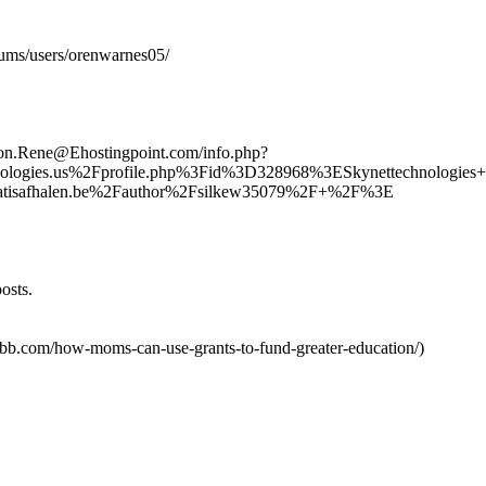
orums/users/orenwarnes05/
on.Rene
@Ehostingpoint.com/info.php?
ogies.us%2Fprofile.php%3Fid%3D328968%3ESkynettechnologie
tisafhalen.be%2Fauthor%2Fsilkew35079%2F+%2F%3E
osts.
ahubb.com/how-moms-can-use-grants-to-fund-greater-education/)