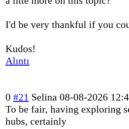
a littе more on this topic?
I'd be very thankful if уou cou
Kudos!
Alıntı
0
#21
Selina
08-08-2026 12:
To be fair, having exploring s
hubs, certainly