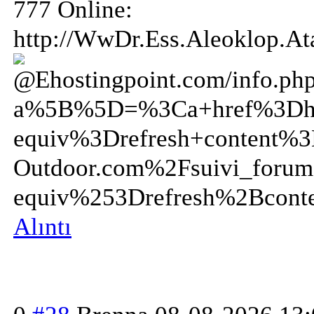
777 Online:
http://WwDr.Ess.Aleoklop.
Ehostingpoint.com
/info.ph
a%5B%5D=%3Ca+href%3Dhtt
equiv%3Drefresh+content%
Outdoor.com%2Fsuivi_fo
equiv%253Drefresh%2Bco
Alıntı