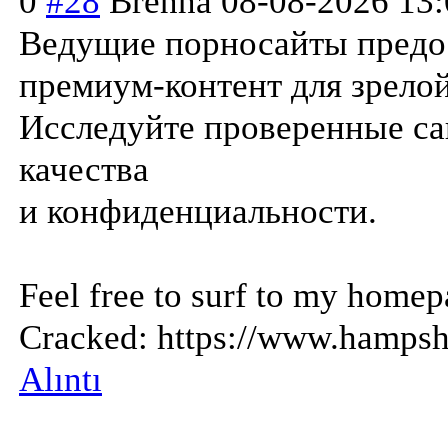
0
#28
Brenna
08-08-2026 13:
Ведущие порносайты предо
премиум-контент для зрелой
Исследуйте проверенные са
качества
и конфиденциально
сти.
Feel free to surf to my hom
Cracked: https://www.hampshi
Alıntı