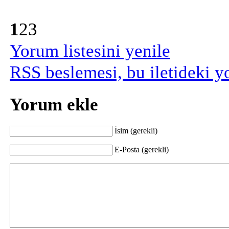
1
2
3
Yorum listesini yenile
RSS beslemesi, bu iletideki y
Yorum ekle
İsim (gerekli)
E-Posta (gerekli)