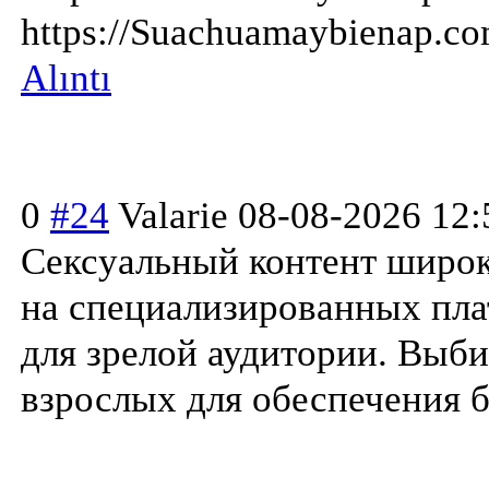
https://Suachuamaybienap
Alıntı
0
#24
Valarie
08-08-2026 12:
Сексуальный контент широк
на специализирован
ных пл
для зрелой аудитории. Выб
взрослых для обеспечения б