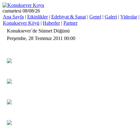
cumartesi 08/08/26
Ana Sayfa
|
Etkinlikler
|
Edebiyat & Sanat
|
Genel
|
Galeri
|
Videolar
Konuksever Köyü
|
Haberler
|
Partner
Konuksever´de Sünnet Düğünü
Perşembe, 28 Temmuz 2011 00:00