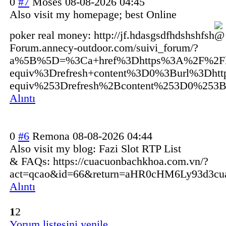
0
#7
Moses
08-08-2026 04:45
Also visit my homepage; best Online
poker real money: http://
jf.hdasgsdfhdshshfsh
Forum.anne
cy-outdoor.com/suivi_forum/?
a%5B%5D=%3Ca+href%3Dhttps%3A%2F%2Flink
equiv%3Drefresh+content%3D0%3Burl%3Dh
equiv%253Drefresh%2Bcontent%253D0%25
Alıntı
0
#6
Remona
08-08-2026 04:44
Also visit my blog: Fazi Slot RTP List
& FAQs: https://cuacuonbachkhoa.com.vn/?
act=qcao&id=66&return=aHR0cHM6Ly93d3
Alıntı
1
2
Yorum listesini yenile