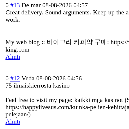
0
#13
Delmar
08-08-2026 04:57
Great delivery. Sound arguments. Keep up the 
work.
My web blog :: 비아그라 카피약 구매: https://v
king.com
Alıntı
0
#12
Veda
08-08-2026 04:56
75 ilmaiskierrosta kasino
Feel free to visit my page: kaikki mga kasinot (
https://happylivesus.com/kuinka-pelien-kehittaja
pelejaan/)
Alıntı