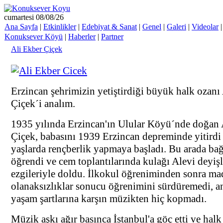
cumartesi 08/08/26
Ana Sayfa
|
Etkinlikler
|
Edebiyat & Sanat
|
Genel
|
Galeri
|
Videolar
Konuksever Köyü
|
Haberler
|
Partner
Ali Ekber Çiçek
Erzincan şehrimizin yetiştirdiği büyük halk ozanı
Çiçek´i analım.
1935 yılında Erzincan'ın Ulular Köyü´nde doğan 
Çiçek, babasını 1939 Erzincan depreminde yitirdi
yaşlarda rençberlik yapmaya başladı. Bu arada ba
öğrendi ve cem toplantılarında kulağı Alevi deyişl
ezgileriyle doldu. İlkokul öğreniminden sonra ma
olanaksızlıklar sonucu öğrenimini sürdüremedi, a
yaşam şartlarına karşın müzikten hiç kopmadı.
Müzik aşkı ağır basınca İstanbul'a göç etti ve hal