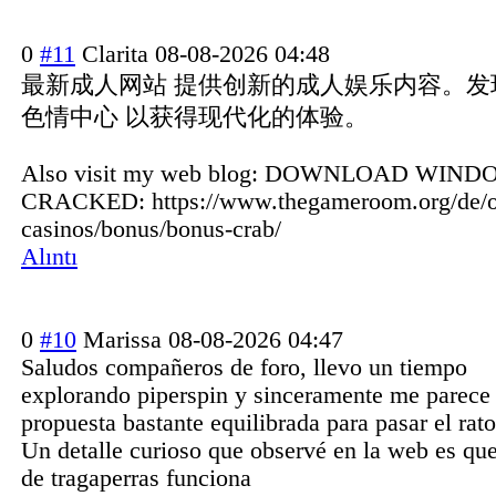
0
#11
Clarita
08-08-2026 04:48
最新成人网站 提供创新的成人娱乐内容。发
色情中心 以获得现代化的体验。
Also visit my web blog: DOWNLOAD WIND
CRACKED: https://www.thegameroom.org/de/o
casinos/bonus/bonus-crab/
Alıntı
0
#10
Marissa
08-08-2026 04:47
Saludos compañeros de foro, llevo un tiempo
explorando piperspin y sinceramente me parece
propuesta bastante equilibrada para pasar el rato
Un detalle curioso que observé en la web es que
de tragaperras funciona