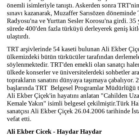
önemli isimleriyle tanıştı. Askerden sonra TRT'nin
sınavı kazanarak, Muzaffer Sarısözen döneminde
Radyosu'na ve Yurttan Sesler Korosu'na girdi. 35 y
sürede 400'den fazla türküyü derleyerek geniş kitl
ulaştırdı.
TRT arşivlerinde 54 kaseti bulunan Ali Ekber Çiç
ülkemizdeki bütün türkücüler tarafından derlemel
söylenmektedir. TRT'den emekli olan sanatçı hale
ülkede konserler ve üniversitelerdeki sohbetler ara
toprakların sanatını dünyaya taşımaya çabalıyor. 
başlarında TRT Belgesel Programlar Müdürlüğü t
Ali Ekber Çiçek'in hayatını anlatan "Cahilden Uz
Kemale Yakın" isimli belgesel çekilmiştir.Türk H
sanatçısı Ali Ekber Çiçek 26.04.2006 tarihinde İs
vefat etti.
Ali Ekber Cicek - Haydar Haydar