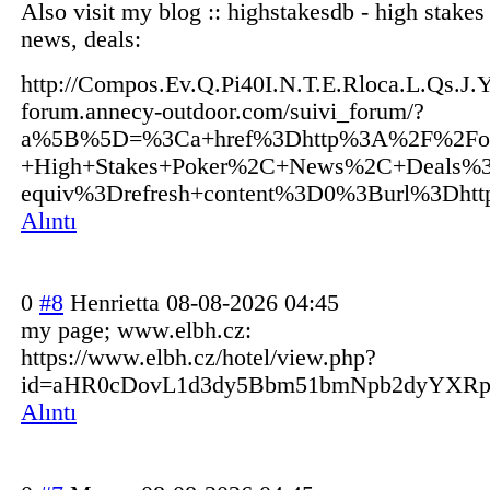
Also visit my blog :: highstakesdb - high stakes
news, deals:
http://
Compos.Ev.Q.Pi40I.N.T.E.Rloca.L.Qs.J.
forum.anne
cy-outdoor.com/suivi_forum/?
a%5B%5D=%3Ca+href%3Dhttp%3A%2F%2Fonole
+High+Stakes+Poker%2C+News%2C+Deals%
equiv%3Drefresh+content%3D0%3Burl%3Dht
Alıntı
0
#8
Henrietta
08-08-2026 04:45
my page; www.elbh.cz:
https://www.elbh.cz/hotel/view.php?
id=aHR0cDovL1d3dy5Bbm51bmNpb2dyYXRp
Alıntı