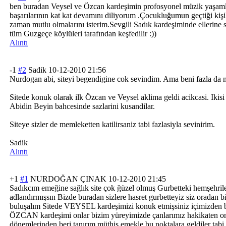
ben buradan Veysel ve Özcan kardeşimin profosyonel müzik yaşam
başarılarının kat kat devamını diliyorum .Çocukluğumun geçtiği kişil
zaman mutlu olmalarını isterim.Sevgili Sadık kardeşiminde ellerine sa
tüm Guzgeçe köylüleri tarafından keşfedilir :))
Alıntı
-1
#2
Sadik
10-12-2010 21:56
Nurdogan abi, siteyi begendigine cok sevindim. Ama beni fazla da 
Sitede konuk olarak ilk Özcan ve Veysel aklima geldi acikcasi. Ikis
Abidin Beyin bahcesinde sazlarini kusandilar.
Siteye sizler de memleketten katilirsaniz tabi fazlasiyla sevinirim.
Sadik
Alıntı
+1
#1
NURDOĞAN ÇINAK
10-12-2010 21:45
Sadıkcım emeğine sağlık site çok ğüzel olmuş Gurbetteki hemşehrile
adlandırmışsın Bizde buradan sizlere hasret gurbetteyiz siz oradan b
buluşalım Sitede VEYSEL kardeşimizi konuk etmişsiniz içimizden b
ÖZCAN kardeşimi onlar bizim yüreyimizde çanlarımız hakikaten on
dönemlerinden beri tanırım müthiş emekle bu noktalara geldiler tabi