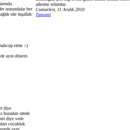
larında
ailesine selamlar.
er arasındalar her
Cumartesi, 11 Aralık 2010
ğlık site inşallah
Tamami
mahcup etme :-)
i de ayni dönem
r diye
iz buradan sitede
iri diye vede
ları cocukluk
 sende aynı