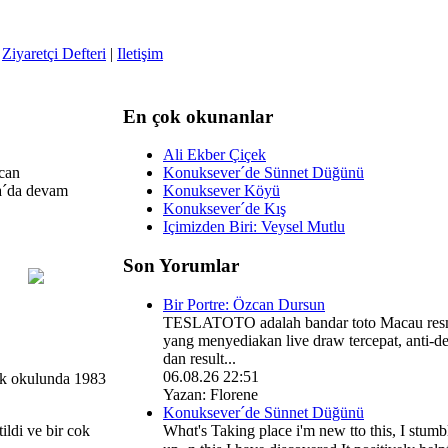
|
Ziyaretçi Defteri
|
Iletişim
En çok okunanlar
Ali Ekber Çiçek
ncan
Konuksever´de Sünnet Düğünü
ya´da devam
Konuksever Köyü
Konuksever´de Kış
Içimizden Biri: Veysel Mutlu
Son Yorumlar
Bir Portre: Özcan Dursun
TESLATOTO adalah bandar toto Macau res
yang menyediakan live draw tercepat, anti-de
dan result...
06.08.26 22:51
ik okulunda 1983
Yazan: Florene
Konuksever´de Sünnet Düğünü
Whɑt's Taking plaϲe i'm neԝ tto thiѕ, I stumb
ildi ve bir cok