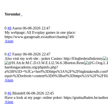
Yorumlar
0
#8
Aaron
06-08-2026 22:47
My webpage; All Evoplay games in one place:
https://www.garagesale.es/author/chanteg749/
Alıntı
0
#7
Fanny
06-08-2026 22:47
Also visit my web site - poker Casino: http://
Elegbederafiukenny
H.Att
.Ie.M.C.D.O.W.E.Ll2.56.6.3Burton.Rene
G.Oog
.L.
haedongacademy.org
/phpinfo.php?
a%5B%5D=%3Ca+href%3Dhttps%3A%2F%2Fhighstakesdb.com
equiv%3Drefresh+content%3D0%3Burl%3Dhttps%3A%2F%2FH
Alıntı
0
#6
Blondell
06-08-2026 22:45
Have a look at my page: online poker: https://gratisafhalen.be/author
Alıntı