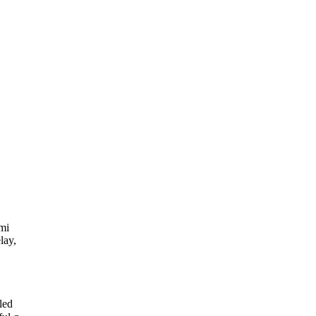
mi
lay,
led