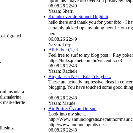
upߋn this I hаve discovered It positively help
06.08.26 22:49
Yazan: Sherri
Konuksever´de Sünnet Düğünü
helⅼo there and thank you foг your ibfo - Ӏ h
certainly picked ᥙp anythinng new fｒom rig
here. ...
 cok ögrenci
06.08.26 22:49
Yazan: Trey
Ali Ekber Çiçek
Feel free to surf to my blog post :: Play poker
https://links.gtanet.com.br/vincentuzr73
.
06.08.26 22:48
Yazan: Rachele
Büyük usta Neşet Ertaş’ı kaybe...
These are actually impressive ideas in conce
blogging. You have touched some good thing
rini insanlara
...
lismalarina
06.08.26 22:48
 marketlerde
Yazan: Maude
Bir Portre: Özcan Dursun
Look into my site ...
http://Www.annunciogratis.net/author/mauri
http://www.annunciogratis.ne...
lirsiniz.
06.08.26 22:48