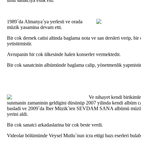
ünlü sanatciya eslik etti.
1989´da Almanya´ya yerlesti ve orada
müzik yasamina devam etti.
Bir cok dernek catisi altinda baglama nota ve san dersleri verip, bir
yetistirmistir.
Avrupanin bir cok ülkesinde halen konserler vermektedir.
Bir cok sanatcinin albümünde baglama calip, yönetmenlik yapmistir
Ve nihayet kendi birikimle
sunmanin zamaninin geldigini düsünüp 2007 yilinda kendi albüm ca
basladi ve 2009´da Iber Müzik´ten SEVDAM SANA albümü müzik
yerini aldi.
Bir cok sanatci arkadaslarina bir cok beste verdi.
Videolar bölümünde Veysel Mutlu´nun icra ettigi bazı eserleri bulabi