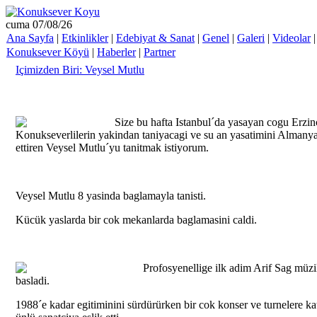
cuma 07/08/26
Ana Sayfa
|
Etkinlikler
|
Edebiyat & Sanat
|
Genel
|
Galeri
|
Videolar
Konuksever Köyü
|
Haberler
|
Partner
Içimizden Biri: Veysel Mutlu
Size bu hafta Istanbul´da yasayan cogu Erzi
Konukseverlilerin yakindan taniyacagi ve su an yasatimini Alman
ettiren Veysel Mutlu´yu tanitmak istiyorum.
Veysel Mutlu 8 yasinda baglamayla tanisti.
Kücük yaslarda bir cok mekanlarda baglamasini caldi.
Profosyenellige ilk adim Arif Sag müz
basladi.
1988´e kadar egitiminini sürdürürken bir cok konser ve turnelere kat