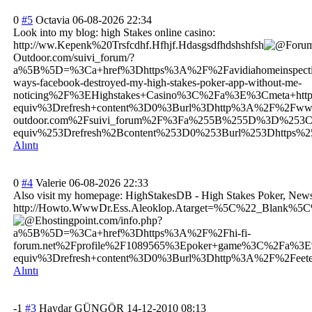
0
#5
Octavia
06-08-2026 22:34
Look into my blog: high Stakes online casino:
http://ww.Kepenk%
20Trsfcdhf.Hfhjf.Hdasgsdfhdshshfsh
Foru
Outdoor.com/suivi_forum/?
a%5B%5D=%3Ca+href%3Dhttps%3A%2F%2Favidiahomeinspectio
ways-facebook-destroyed-my-high-stakes-poker-app-without-me-
noticing%2F%3EHighstakes+Casino%3C%2Fa%3E%3Cmeta+http
equiv%3Drefresh+content%3D0%3Burl%3Dhttp%3A%2F%2Fwww.kep
outdoor.com%2Fsuivi_forum%2F%3Fa%255B%255D%3D%253Ca
equiv%253Drefresh%2Bcontent%253D0%253Burl%253Dhttp
Alıntı
0
#4
Valerie
06-08-2026 22:33
Also visit my homepage: HighStakesDB - High Stakes Poker, News
http://Howto.WwwDr.Ess.Aleoklop.Atarget=%5C%22_Blank%5C
Ehostingpoint.com
/info.php?
a%5B%5D=%3Ca+href%3Dhttps%3A%2F%2Fhi-fi-
forum.net%2Fprofile%2F1089565%3Epoker+game%3C%2Fa%3E
equiv%3Drefresh+content%3D0%3Burl%3Dhttp%3A%2F%2Feet
Alıntı
-1
#3
Haydar GÜNGÖR
14-12-2010 08:13