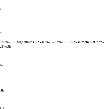
n
i
2F%253Ehightstakes%253C%252Fa%253E%253Cmeta%2Bhttp-
%2F%3E
k..
%3E
...
KUL