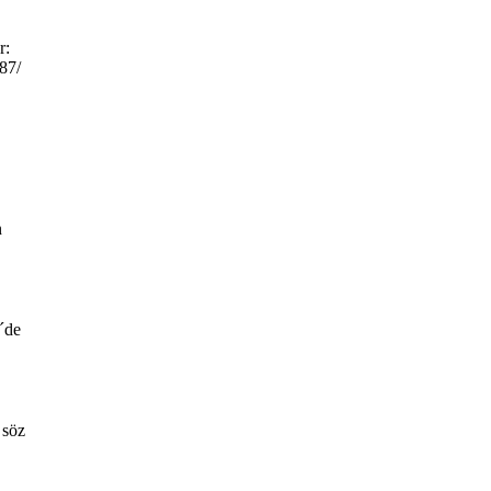
r:
487/
n
´de
 söz