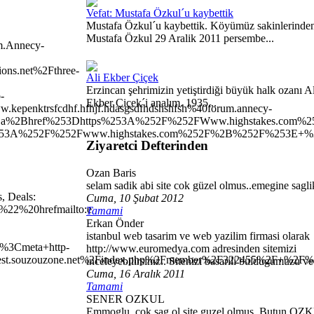
Vefat: Mustafa Özkul´u kaybettik
Mustafa Özkul´u kaybettik. Köyümüz sakinlerinde
Mustafa Özkul 29 Aralik 2011 persembe...
m.Anne
cy-
ns.net%2Fthree-
Ali Ekber Çiçek
Erzincan şehrimizin yetiştirdiği büyük halk ozanı Al
-
Ekber Çiçek´i analım. 1935...
enktrsfcdhf.hfhjf.hdasgsdfhdshshfsh%40forum.annecy-
%2Bhref%253Dhttps%253A%252F%252FWww.highstakes.com%25
s%253A%252F%252Fwww.highstakes.com%252F%2B%252F%253E+
Ziyaretci Defterinden
Ozan Baris
selam sadik abi site cok güzel olmus..emegine sagli
, Deals:
Cuma, 10 Şubat 2012
%22%20hrefmailto:
e
Tamami
Erkan Önder
istanbul web tasarim ve web yazilim firmasi olarak
%3Cmeta+http-
http://www.euromedya.com adresinden sitemizi
est.souzouzone.net%2Findex.php%2Fmember%2F322455%2F+%2F
inceleyebilirsiniz.. Sitenizi basarili buldugumuzu ve 
Cuma, 16 Aralık 2011
Tamami
SENER OZKUL
Emmoglu, çok sag ol site guzel olmus. Butun OZ