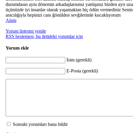
durumdasın aynı dönemin arkadaşlarısını
z yanlışınız bizden ayrı u
üçünüzde iyi insanlar olarak yaşamaktan hiç ödün vermediniz Senin 
aracılığıyla hepinizi canı ğönülden sevğilerimle kucaklıyorum
Alıntı
Yorum listesini yenile
RSS beslemesi, bu iletideki yorumlar için
Yorum ekle
İsim (gerekli)
E-Posta (gerekli)
Sonraki yorumları bana bildir