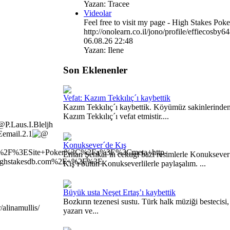
Yazan: Tracee
Videolar
Feel free to visit my page - High Stakes Poke
http://onolearn.co.il/jono/profile/effiecosby6
06.08.26 22:48
Yazan: Ilene
Son Eklenenler
Vefat: Kazım Tekkılıç´ı kaybettik
Kazım Tekkılıç´ı kaybettik. Köyümüz sakinlerinde
Kazım Tekkılıç´ı vefat etmistir....
P.Laus
.I.Bleljh
Eemail.2.1
Konuksever´de Kış
%2F%3ESite+Poker%3C%2Fa%3E%3Cmeta+http-
Erhan Şenkal´in cektigi bazi resimlerle Konuksever
ighstakesdb.com%2F+%2F%3E
Kış´ı bütün Konukseverlilerle paylaşalım. ...
Büyük usta Neşet Ertaş’ı kaybettik
Bozkırın tezenesi sustu. Türk halk müziği bestecisi,
/alinamullis/
yazarı ve...