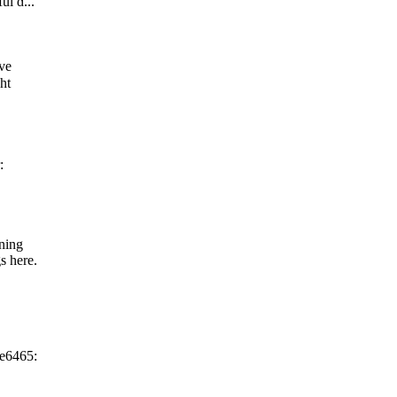
ful ɑ...
ave
ht
:
rning
s here.
ce6465: