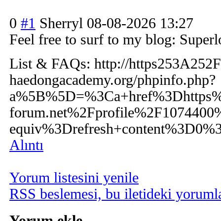
0
#1
Sherryl
08-08-2026 13:27
Feel free to surf to my blog: Super
List & FAQs: http://
https253A252F
haedongacademy.org
/phpinfo.php?
a%5B%5D=%3Ca+href%3Dhttps%
forum.net%2Fprofile%2F1074400%
equiv%3Drefresh+content%3D0%
Alıntı
Yorum listesini yenile
RSS beslemesi, bu iletideki yorumla
Yorum ekle