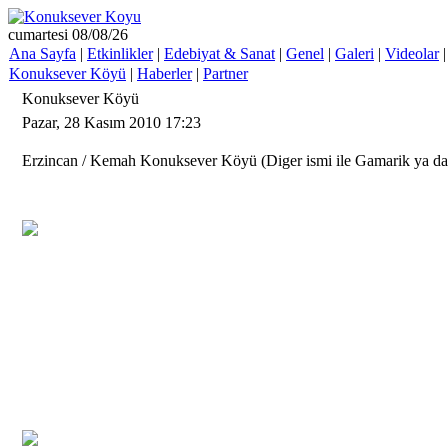
cumartesi 08/08/26
Ana Sayfa
|
Etkinlikler
|
Edebiyat & Sanat
|
Genel
|
Galeri
|
Videolar
Konuksever Köyü
|
Haberler
|
Partner
Konuksever Köyü
Pazar, 28 Kasım 2010 17:23
Erzincan / Kemah Konuksever Köyü (Diger ismi ile Gamarik ya d